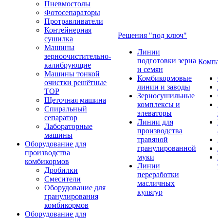
Пневмостолы
Фотосепараторы
Протравливатели
Контейнерная
Решения "под ключ"
сушилка
Машины
Линии
зерноочистительно-
подготовки зерна
Комп
калибрующие
и семян
Машины тонкой
Комбикормовые
очистки решётные
линии и заводы
ТОР
Зерносушильные
Щеточная машина
комплексы и
Спиральный
элеваторы
сепаратор
Линии для
Лабораторные
производства
машины
травяной
Оборудование для
гранулированной
производства
муки
комбикормов
Линии
Дробилки
переработки
Смесители
масличных
Оборудование для
культур
гранулирования
комбикормов
Оборудование для