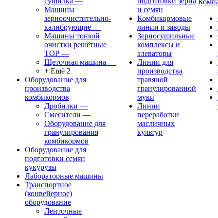
сушилка
—
подготовки зерна
Комп
Машины
и семян
зерноочистительно-
Комбикормовые
калибрующие
—
линии и заводы
Машины тонкой
Зерносушильные
очистки решётные
комплексы и
ТОР
—
элеваторы
Щеточная машина
—
Линии для
+ Ещё 2
производства
Оборудование для
травяной
производства
гранулированной
комбикормов
муки
Дробилки
—
Линии
Смесители
—
переработки
Оборудование для
масличных
гранулирования
культур
комбикормов
Оборудование для
подготовки семян
кукурузы
Лабораторные машины
Транспортное
(конвейерное)
оборудование
Ленточные