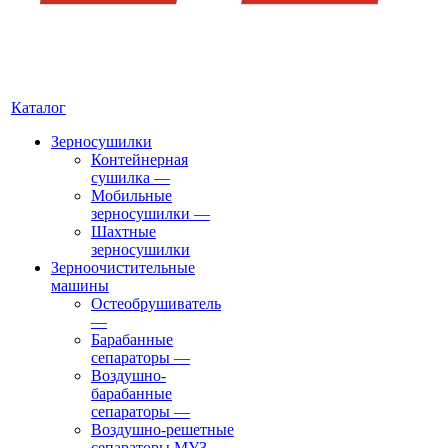
Каталог
Зерносушилки
Контейнерная
сушилка
—
Мобильные
зерносушилки
—
Шахтные
зерносушилки
Зерноочистительные
машины
Остеобрушиватель
—
Барабанные
сепараторы
—
Воздушно-
барабанные
сепараторы
—
Воздушно-решетные
сепараторы МУЗ
—