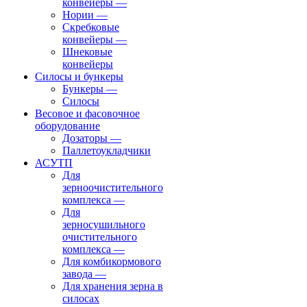
конвейеры
—
Нории
—
Скребковые
конвейеры
—
Шнековые
конвейеры
Силосы и бункеры
Бункеры
—
Силосы
Весовое и фасовочное
оборудование
Дозаторы
—
Паллетоукладчики
АСУТП
Для
зерноочистительного
комплекса
—
Для
зерносушильного
очистительного
комплекса
—
Для комбикормового
завода
—
Для хранения зерна в
силосах