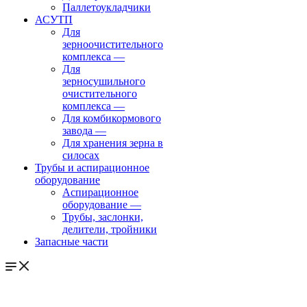
Паллетоукладчики
АСУТП
Для
зерноочистительного
комплекса
—
Для
зерносушильного
очистительного
комплекса
—
Для комбикормового
завода
—
Для хранения зерна в
силосах
Трубы и аспирационное
оборудование
Аспирационное
оборудование
—
Трубы, заслонки,
делители, тройники
Запасные части