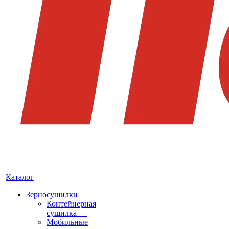
Каталог
Зерносушилки
Контейнерная
сушилка
—
Мобильные