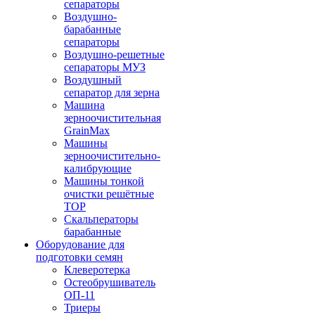
сепараторы
Воздушно-
барабанные
сепараторы
Воздушно-решетные
сепараторы МУЗ
Воздушный
сепаратор для зерна
Машина
зерноочистительная
GrainMax
Машины
зерноочистительно-
калибрующие
Машины тонкой
очистки решётные
ТОР
Скальператоры
барабанные
Оборудование для
подготовки семян
Клеверотерка
Остеобрушиватель
ОП-11
Триеры