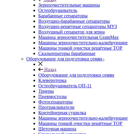
Зерноочистительные машины
Остеобрушиватель
Барабанные сепараторы
Воздушно-барабанные сепараторы
Воздушно-решетные сепараторы МУЗ
Воздушный сепаратор для зерна
Машина зерноочистительная GrainMax
Машины зерноочистительно-калибрующие
Машины тонкой очистки решётные ТОР
Скальператоры барабанные
Оборудование для подготовки семян
Назад
Оборудование для подготовки семян
Клеверотерка
Остеобрушиватель ОП-11
Триеры
Пневмостолы
Фотосепараторы
Протравливатели
Контейнерная сушилка
Машины зерноочистительно-калибрующие
Машины тонкой очистки решётные ТОР
Щеточная машина