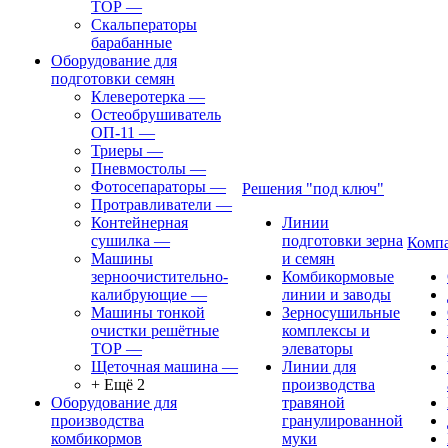
ТОР
—
Скальператоры
барабанные
Оборудование для
подготовки семян
Клеверотерка
—
Остеобрушиватель
ОП-11
—
Триеры
—
Пневмостолы
—
Фотосепараторы
—
Решения "под ключ"
Протравливатели
—
Контейнерная
Линии
сушилка
—
подготовки зерна
Комп
Машины
и семян
зерноочистительно-
Комбикормовые
калибрующие
—
линии и заводы
Машины тонкой
Зерносушильные
очистки решётные
комплексы и
ТОР
—
элеваторы
Щеточная машина
—
Линии для
+ Ещё 2
производства
Оборудование для
травяной
производства
гранулированной
комбикормов
муки