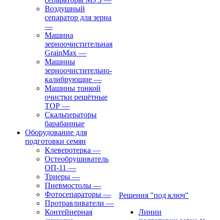
Воздушный
сепаратор для зерна
—
Машина
зерноочистительная
GrainMax
—
Машины
зерноочистительно-
калибрующие
—
Машины тонкой
очистки решётные
ТОР
—
Скальператоры
барабанные
Оборудование для
подготовки семян
Клеверотерка
—
Остеобрушиватель
ОП-11
—
Триеры
—
Пневмостолы
—
Фотосепараторы
—
Решения "под ключ"
Протравливатели
—
Контейнерная
Линии