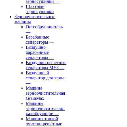
зерносушилки
—
Шахтные
зерносушилки
Зерноочистительные
машины
Остеобрушиватель
—
Барабанные
сепараторы
—
Воздушно-
барабанные
сепараторы
—
Воздушно-решетные
сепараторы МУЗ
—
Воздушный
сепаратор для зерна
—
Машина
зерноочистительная
GrainMax
—
Машины
зерноочистительно-
калибрующие
—
Машины тонкой
очистки решётные