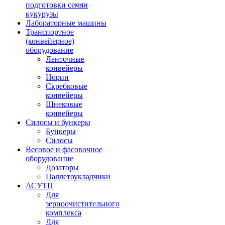
подготовки семян
кукурузы
Лабораторные машины
Транспортное
(конвейерное)
оборудование
Ленточные
конвейеры
Нории
Скребковые
конвейеры
Шнековые
конвейеры
Силосы и бункеры
Бункеры
Силосы
Весовое и фасовочное
оборудование
Дозаторы
Паллетоукладчики
АСУТП
Для
зерноочистительного
комплекса
Для